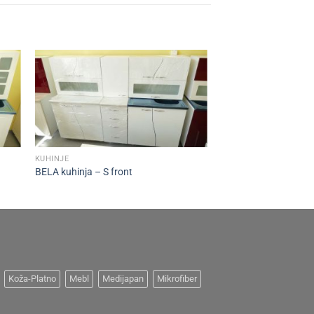
+
KUHINJE
BELA kuhinja – S front
Koža-Platno
Mebl
Medijapan
Mikrofiber