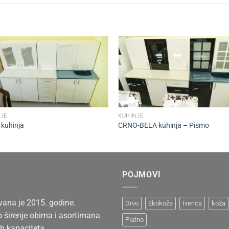
+
JE
KUHINJE
kuhinja
CRNO-BELA kuhinja – Pismo
POJMOVI
vana je 2015. godine.
Drvo
Ekokoža
Iverica
koža
o širenje obima i asortimana
Platno
h kapaciteta.