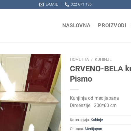
E-MAIL
022 671 136
NASLOVNA
PROIZVODI
ПОЧЕТНА
/
KUHINJE
CRVENO-BELA ku
Pismo
Kunjinja od medijapana
Dimenzije: 200*60 cm
Категорија:
Kuhinje
Ознака:
Medijapan