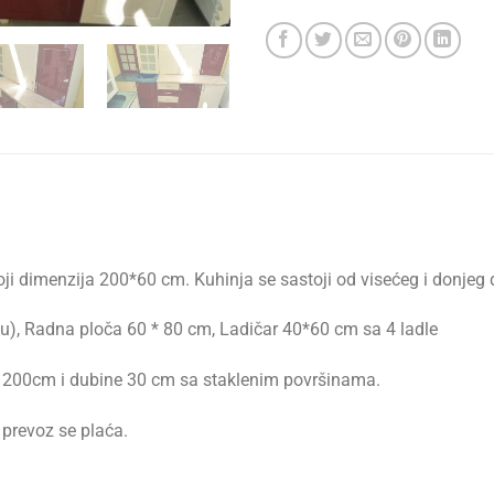
ji dimenzija 200*60 cm. Kuhinja se sastoji od visećeg i donjeg d
ju), Radna ploča 60 * 80 cm, Ladičar 40*60 cm sa 4 ladle
e 200cm i dubine 30 cm sa staklenim površinama.
prevoz se plaća.