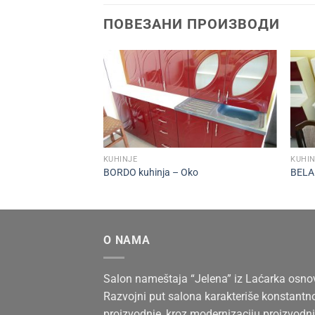
ПОВЕЗАНИ ПРОИЗВОДИ
+
+
KUHINJE
KUHIN
ja – S Front
BORDO kuhinja – Oko
BELA 
O NAMA
Salon nameštaja “Jelena” iz Laćarka osno
Razvojni put salona karakteriše konstantn
proizvodnje, kroz modernizaciju proizvodni