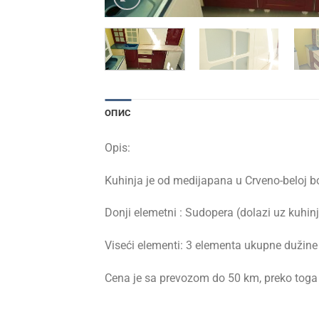
ОПИС
Opis:
Kuhinja je od medijapana u Crveno-beloj bo
Donji elemetni : Sudopera (dolazi uz kuhin
Viseći elementi: 3 elementa ukupne dužin
Cena je sa prevozom do 50 km, preko toga 