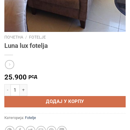
ПОЧЕТНА
/
FOTELJE
Luna lux fotelja
25.900
рсд
Luna lux fotelja количина
ДОДАЈ У КОРПУ
Категорија:
Fotelje