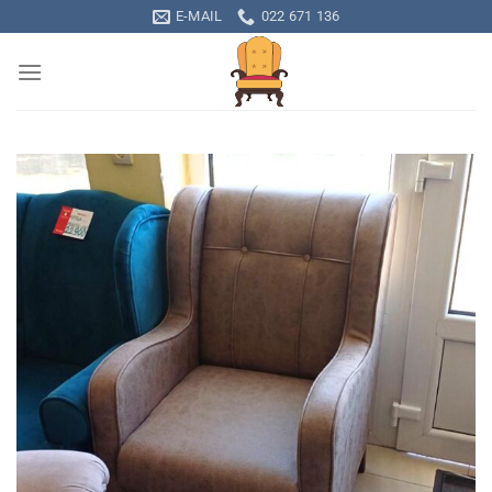
Skip
E-MAIL
022 671 136
to
content